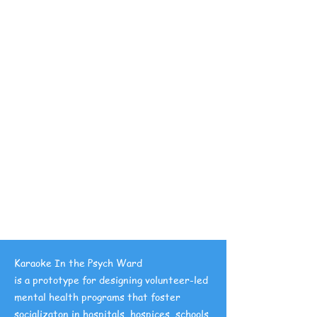
e
In
The
Psy
ch
War
d
Karaoke In the Psych Ward
is a prototype for designing volunteer-led
mental health programs that foster
socializaton in hospitals, hospices, schools,