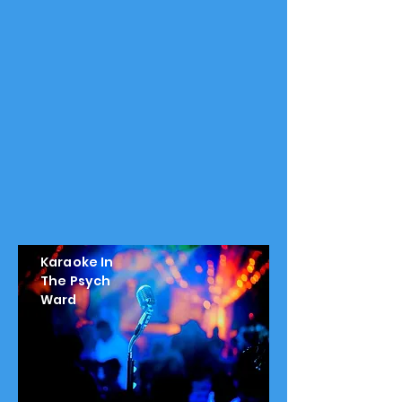
Karaoke In
The Psych
Ward