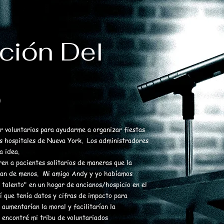
ción Del
o
 voluntarios para ayudarme a organizar fiestas
os hospitales de Nueva York. Los administradores
a idea.
en a pacientes solitarios de maneras que la
echan de menos. Mi amigo Andy y yo habíamos
talento" en un hogar de ancianos/hospicio en el
í que tenía datos y cifras de impacto para
 aumentarían la moral y facilitarían la
e encontré mi tribu de voluntariados